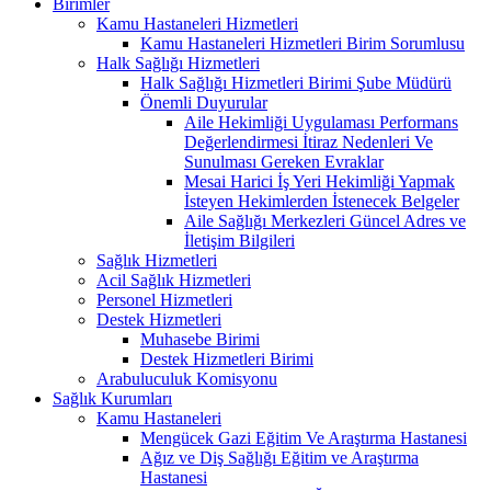
Birimler
Kamu Hastaneleri Hizmetleri
Kamu Hastaneleri Hizmetleri Birim Sorumlusu
Halk Sağlığı Hizmetleri
Halk Sağlığı Hizmetleri Birimi Şube Müdürü
Önemli Duyurular
Aile Hekimliği Uygulaması Performans
Değerlendirmesi İtiraz Nedenleri Ve
Sunulması Gereken Evraklar
Mesai Harici İş Yeri Hekimliği Yapmak
İsteyen Hekimlerden İstenecek Belgeler
Aile Sağlığı Merkezleri Güncel Adres ve
İletişim Bilgileri
Sağlık Hizmetleri
Acil Sağlık Hizmetleri
Personel Hizmetleri
Destek Hizmetleri
Muhasebe Birimi
Destek Hizmetleri Birimi
Arabuluculuk Komisyonu
Sağlık Kurumları
Kamu Hastaneleri
Mengücek Gazi Eğitim Ve Araştırma Hastanesi
Ağız ve Diş Sağlığı Eğitim ve Araştırma
Hastanesi