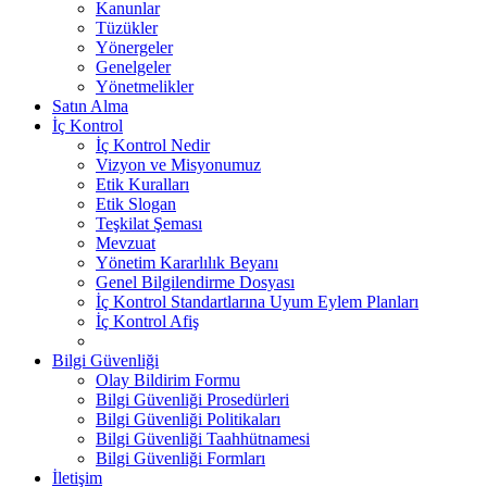
Kanunlar
Tüzükler
Yönergeler
Genelgeler
Yönetmelikler
Satın Alma
İç Kontrol
İç Kontrol Nedir
Vizyon ve Misyonumuz
Etik Kuralları
Etik Slogan
Teşkilat Şeması
Mevzuat
Yönetim Kararlılık Beyanı
Genel Bilgilendirme Dosyası
İç Kontrol Standartlarına Uyum Eylem Planları
İç Kontrol Afiş
Bilgi Güvenliği
Olay Bildirim Formu
Bilgi Güvenliği Prosedürleri
Bilgi Güvenliği Politikaları
Bilgi Güvenliği Taahhütnamesi
Bilgi Güvenliği Formları
İletişim