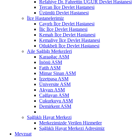
Refahiye Dr. Fahrettin UĞUR Devlet Hastanesi
Tercan İlçe Devlet Hastanesi
Üzümlü Devlet Hastanesi
İlçe Hastanelerimiz
Çayırlı İlçe Devlet Hastanesi
İliç İlçe Devlet Hastanesi
Kemah İlçe Devlet Hastanesi
Kemaliye İlçe Devlet Hastanesi
Otlukbeli İlçe Devlet Hastanesi
Aile Sağlığı Merkezleri
Karaağaç ASM
İnönü ASM
Fatih ASM
Mimar Sinan ASM
İzzetpaşa ASM
Üniversite ASM
Akyazı ASM
Çağlayan ASM
Çukurkuyu ASM
Demirkent ASM
Sağlıklı Hayat Merkezi
Merkezimizde Verilen Hizmetler
Sağlıklı Hayat Merkezi Adresimiz
Mevzuat