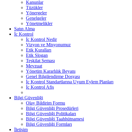
Kanunlar
Tüzükler
Yönergeler
Genelgeler
Yönetmelikler
Satın Alma
İç Kontrol
İç Kontrol Nedir
Vizyon ve Misyonumuz
Etik Kuralları
Etik Slogan
Teşkilat Şeması
Mevzuat
Yönetim Kararlılık Beyanı
Genel Bilgilendirme Dosyası
İç Kontrol Standartlarına Uyum Eylem Planları
İç Kontrol Afiş
Bilgi Güvenliği
Olay Bildirim Formu
Bilgi Güvenliği Prosedürleri
Bilgi Güvenliği Politikaları
Bilgi Güvenliği Taahhütnamesi
Bilgi Güvenliği Formları
İletişim