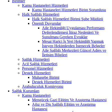
Birimler
Kamu Hastaneleri Hizmetleri
Kamu Hastaneleri Hizmetleri Birim Sorumlusu
Halk Sağlığı Hizmetleri
Halk Sağlığı Hizmetleri Birimi Şube Müdürü
Önemli Duyurular
Aile Hekimliği Uygulaması Performans
Değerlendirmesi İtiraz Nedenleri Ve
Sunulması Gereken Evraklar
Mesai Harici İş Yeri Hekimliği Yapmak
İsteyen Hekimlerden İstenecek Belgeler
Aile Sağlığı Merkezleri Güncel Adres ve
İletişim Bilgileri
Sağlık Hizmetleri
Acil Sağlık Hizmetleri
Personel Hizmetleri
Destek Hizmetleri
Muhasebe Birimi
Destek Hizmetleri Birimi
Arabuluculuk Komisyonu
Sağlık Kurumları
Kamu Hastaneleri
Mengücek Gazi Eğitim Ve Araştırma Hastanesi
Ağız ve Diş Sağlığı Eğitim ve Araştırma
Hastanesi