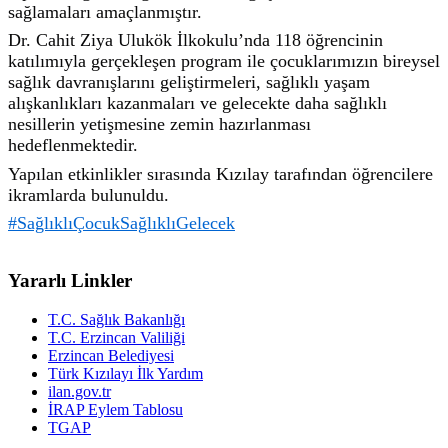
sağlamaları amaçlanmıştır.
Dr. Cahit Ziya Ulukök İlkokulu’nda 118 öğrencinin
katılımıyla gerçekleşen program ile çocuklarımızın bireysel
sağlık davranışlarını geliştirmeleri, sağlıklı yaşam
alışkanlıkları kazanmaları ve gelecekte daha sağlıklı
nesillerin yetişmesine zemin hazırlanması
hedeflenmektedir.
Yapılan etkinlikler sırasında Kızılay tarafından öğrencilere
ikramlarda bulunuldu.
#SağlıklıÇocukSağlıklıGelecek
Yararlı Linkler
T.C. Sağlık Bakanlığı
T.C. Erzincan Valiliği
Erzincan Belediyesi
Türk Kızılayı İlk Yardım
ilan.gov.tr
İRAP Eylem Tablosu
TGAP