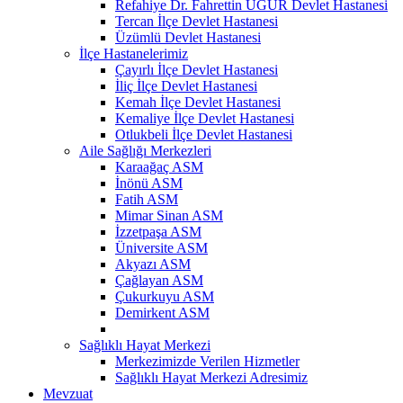
Refahiye Dr. Fahrettin UĞUR Devlet Hastanesi
Tercan İlçe Devlet Hastanesi
Üzümlü Devlet Hastanesi
İlçe Hastanelerimiz
Çayırlı İlçe Devlet Hastanesi
İliç İlçe Devlet Hastanesi
Kemah İlçe Devlet Hastanesi
Kemaliye İlçe Devlet Hastanesi
Otlukbeli İlçe Devlet Hastanesi
Aile Sağlığı Merkezleri
Karaağaç ASM
İnönü ASM
Fatih ASM
Mimar Sinan ASM
İzzetpaşa ASM
Üniversite ASM
Akyazı ASM
Çağlayan ASM
Çukurkuyu ASM
Demirkent ASM
Sağlıklı Hayat Merkezi
Merkezimizde Verilen Hizmetler
Sağlıklı Hayat Merkezi Adresimiz
Mevzuat