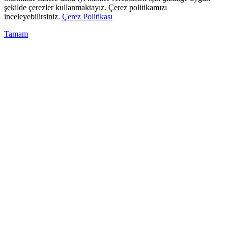
şekilde çerezler kullanmaktayız. Çerez politikamızı
inceleyebilirsiniz.
Çerez Politikası
Tamam