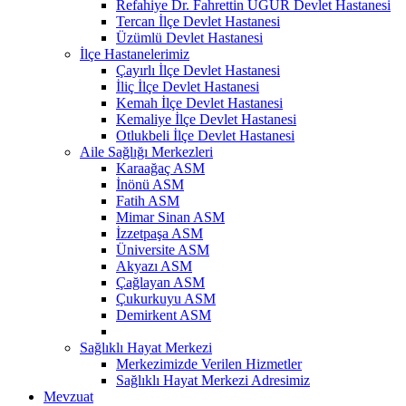
Refahiye Dr. Fahrettin UĞUR Devlet Hastanesi
Tercan İlçe Devlet Hastanesi
Üzümlü Devlet Hastanesi
İlçe Hastanelerimiz
Çayırlı İlçe Devlet Hastanesi
İliç İlçe Devlet Hastanesi
Kemah İlçe Devlet Hastanesi
Kemaliye İlçe Devlet Hastanesi
Otlukbeli İlçe Devlet Hastanesi
Aile Sağlığı Merkezleri
Karaağaç ASM
İnönü ASM
Fatih ASM
Mimar Sinan ASM
İzzetpaşa ASM
Üniversite ASM
Akyazı ASM
Çağlayan ASM
Çukurkuyu ASM
Demirkent ASM
Sağlıklı Hayat Merkezi
Merkezimizde Verilen Hizmetler
Sağlıklı Hayat Merkezi Adresimiz
Mevzuat