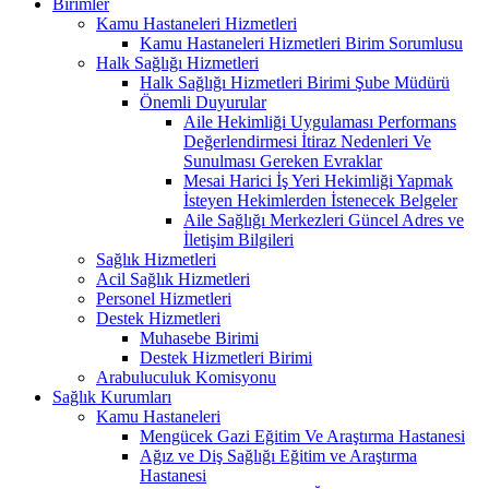
Birimler
Kamu Hastaneleri Hizmetleri
Kamu Hastaneleri Hizmetleri Birim Sorumlusu
Halk Sağlığı Hizmetleri
Halk Sağlığı Hizmetleri Birimi Şube Müdürü
Önemli Duyurular
Aile Hekimliği Uygulaması Performans
Değerlendirmesi İtiraz Nedenleri Ve
Sunulması Gereken Evraklar
Mesai Harici İş Yeri Hekimliği Yapmak
İsteyen Hekimlerden İstenecek Belgeler
Aile Sağlığı Merkezleri Güncel Adres ve
İletişim Bilgileri
Sağlık Hizmetleri
Acil Sağlık Hizmetleri
Personel Hizmetleri
Destek Hizmetleri
Muhasebe Birimi
Destek Hizmetleri Birimi
Arabuluculuk Komisyonu
Sağlık Kurumları
Kamu Hastaneleri
Mengücek Gazi Eğitim Ve Araştırma Hastanesi
Ağız ve Diş Sağlığı Eğitim ve Araştırma
Hastanesi