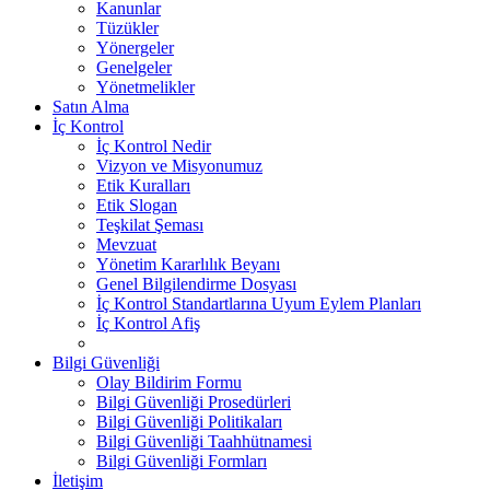
Kanunlar
Tüzükler
Yönergeler
Genelgeler
Yönetmelikler
Satın Alma
İç Kontrol
İç Kontrol Nedir
Vizyon ve Misyonumuz
Etik Kuralları
Etik Slogan
Teşkilat Şeması
Mevzuat
Yönetim Kararlılık Beyanı
Genel Bilgilendirme Dosyası
İç Kontrol Standartlarına Uyum Eylem Planları
İç Kontrol Afiş
Bilgi Güvenliği
Olay Bildirim Formu
Bilgi Güvenliği Prosedürleri
Bilgi Güvenliği Politikaları
Bilgi Güvenliği Taahhütnamesi
Bilgi Güvenliği Formları
İletişim