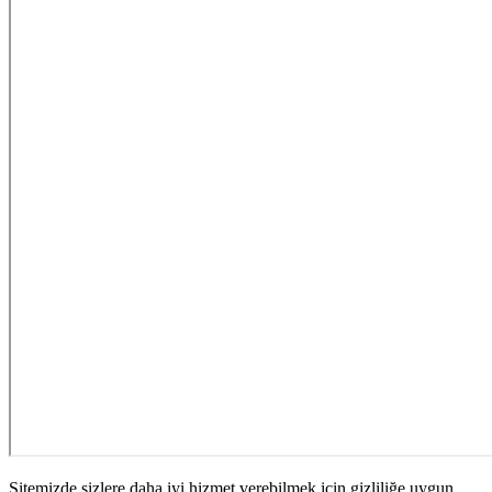
Sitemizde sizlere daha iyi hizmet verebilmek için gizliliğe uygun