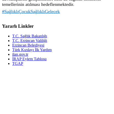
temellerinin atılması hedeflenmektedir.
#SağlıklıÇocukSağlıklıGelecek
Yararlı Linkler
T.C. Sağlık Bakanlığı
T.C. Erzincan Valiliği
Erzincan Belediyesi
Türk Kızılayı İlk Yardım
ilan.gov.tr
İRAP Eylem Tablosu
TGAP