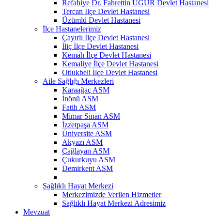
Refahiye Dr. Fahrettin UĞUR Devlet Hastanesi
Tercan İlçe Devlet Hastanesi
Üzümlü Devlet Hastanesi
İlçe Hastanelerimiz
Çayırlı İlçe Devlet Hastanesi
İliç İlçe Devlet Hastanesi
Kemah İlçe Devlet Hastanesi
Kemaliye İlçe Devlet Hastanesi
Otlukbeli İlçe Devlet Hastanesi
Aile Sağlığı Merkezleri
Karaağaç ASM
İnönü ASM
Fatih ASM
Mimar Sinan ASM
İzzetpaşa ASM
Üniversite ASM
Akyazı ASM
Çağlayan ASM
Çukurkuyu ASM
Demirkent ASM
Sağlıklı Hayat Merkezi
Merkezimizde Verilen Hizmetler
Sağlıklı Hayat Merkezi Adresimiz
Mevzuat