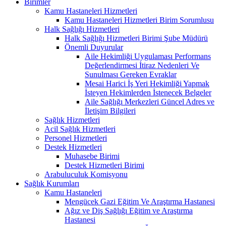
Birimler
Kamu Hastaneleri Hizmetleri
Kamu Hastaneleri Hizmetleri Birim Sorumlusu
Halk Sağlığı Hizmetleri
Halk Sağlığı Hizmetleri Birimi Şube Müdürü
Önemli Duyurular
Aile Hekimliği Uygulaması Performans
Değerlendirmesi İtiraz Nedenleri Ve
Sunulması Gereken Evraklar
Mesai Harici İş Yeri Hekimliği Yapmak
İsteyen Hekimlerden İstenecek Belgeler
Aile Sağlığı Merkezleri Güncel Adres ve
İletişim Bilgileri
Sağlık Hizmetleri
Acil Sağlık Hizmetleri
Personel Hizmetleri
Destek Hizmetleri
Muhasebe Birimi
Destek Hizmetleri Birimi
Arabuluculuk Komisyonu
Sağlık Kurumları
Kamu Hastaneleri
Mengücek Gazi Eğitim Ve Araştırma Hastanesi
Ağız ve Diş Sağlığı Eğitim ve Araştırma
Hastanesi