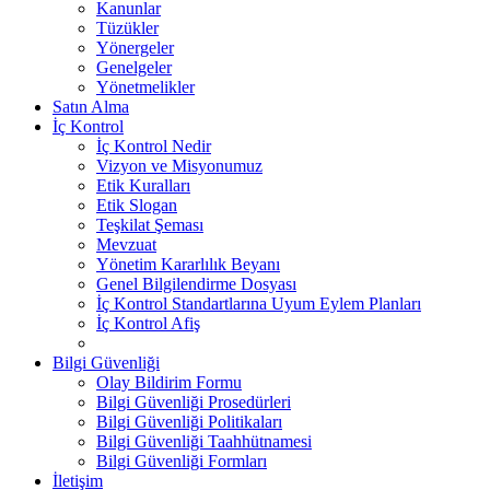
Kanunlar
Tüzükler
Yönergeler
Genelgeler
Yönetmelikler
Satın Alma
İç Kontrol
İç Kontrol Nedir
Vizyon ve Misyonumuz
Etik Kuralları
Etik Slogan
Teşkilat Şeması
Mevzuat
Yönetim Kararlılık Beyanı
Genel Bilgilendirme Dosyası
İç Kontrol Standartlarına Uyum Eylem Planları
İç Kontrol Afiş
Bilgi Güvenliği
Olay Bildirim Formu
Bilgi Güvenliği Prosedürleri
Bilgi Güvenliği Politikaları
Bilgi Güvenliği Taahhütnamesi
Bilgi Güvenliği Formları
İletişim