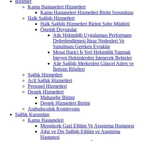
Birimler
Kamu Hastaneleri Hizmetleri
Kamu Hastaneleri Hizmetleri Birim Sorumlusu
Halk Sağlığı Hizmetleri
Halk Sağlığı Hizmetleri Birimi Şube Müdürü
Önemli Duyurular
Aile Hekimliği Uygulaması Performans
Değerlendirmesi İtiraz Nedenleri Ve
Sunulması Gereken Evraklar
Mesai Harici İş Yeri Hekimliği Yapmak
İsteyen Hekimlerden İstenecek Belgeler
Aile Sağlığı Merkezleri Güncel Adres ve
İletişim Bilgileri
Sağlık Hizmetleri
Acil Sağlık Hizmetleri
Personel Hizmetleri
Destek Hizmetleri
Muhasebe Birimi
Destek Hizmetleri Birimi
Arabuluculuk Komisyonu
Sağlık Kurumları
Kamu Hastaneleri
Mengücek Gazi Eğitim Ve Araştırma Hastanesi
Ağız ve Diş Sağlığı Eğitim ve Araştırma
Hastanesi