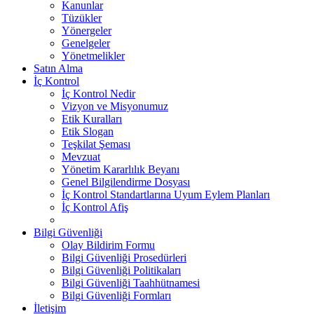
Kanunlar
Tüzükler
Yönergeler
Genelgeler
Yönetmelikler
Satın Alma
İç Kontrol
İç Kontrol Nedir
Vizyon ve Misyonumuz
Etik Kuralları
Etik Slogan
Teşkilat Şeması
Mevzuat
Yönetim Kararlılık Beyanı
Genel Bilgilendirme Dosyası
İç Kontrol Standartlarına Uyum Eylem Planları
İç Kontrol Afiş
Bilgi Güvenliği
Olay Bildirim Formu
Bilgi Güvenliği Prosedürleri
Bilgi Güvenliği Politikaları
Bilgi Güvenliği Taahhütnamesi
Bilgi Güvenliği Formları
İletişim