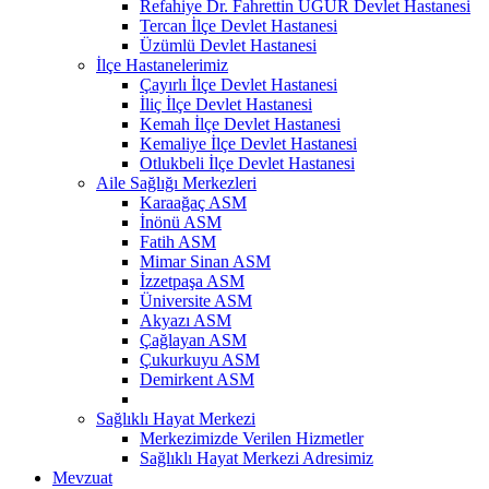
Refahiye Dr. Fahrettin UĞUR Devlet Hastanesi
Tercan İlçe Devlet Hastanesi
Üzümlü Devlet Hastanesi
İlçe Hastanelerimiz
Çayırlı İlçe Devlet Hastanesi
İliç İlçe Devlet Hastanesi
Kemah İlçe Devlet Hastanesi
Kemaliye İlçe Devlet Hastanesi
Otlukbeli İlçe Devlet Hastanesi
Aile Sağlığı Merkezleri
Karaağaç ASM
İnönü ASM
Fatih ASM
Mimar Sinan ASM
İzzetpaşa ASM
Üniversite ASM
Akyazı ASM
Çağlayan ASM
Çukurkuyu ASM
Demirkent ASM
Sağlıklı Hayat Merkezi
Merkezimizde Verilen Hizmetler
Sağlıklı Hayat Merkezi Adresimiz
Mevzuat