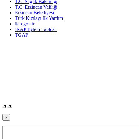
T.C. Sağlık Bakanlığı
T.C. Erzincan Valiliği
Erzincan Belediyesi
Türk Kızılayı İlk Yardım
ilan.gov.tr
İRAP Eylem Tablosu
TGAP
2026
×