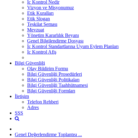
İç Kontrol Nedir
Vizyon ve Misyonumuz
Etik Kuralları
Etik Slogan
Teşkilat Şeması
Mevzuat
Yönetim Kararlılık Beyanı
Genel Bilgilendirme Dosyası
İç Kontrol Standartlarına Uyum Eylem Planları
İç Kontrol Afiş
Bilgi Güvenliği
Olay Bildirim Formu
Bilgi Güvenliği Prosedürleri
Bilgi Güvenliği Politikaları
Bilgi Güvenliği Taahhütnamesi
Bilgi Güvenliği Formları
İletişim
Telefon Rehberi
Adres
SSS
Genel Değerlendirme Toplantısı ...