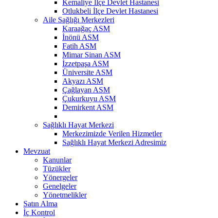
Kemaliye İlçe Devlet Hastanesi
Otlukbeli İlçe Devlet Hastanesi
Aile Sağlığı Merkezleri
Karaağaç ASM
İnönü ASM
Fatih ASM
Mimar Sinan ASM
İzzetpaşa ASM
Üniversite ASM
Akyazı ASM
Çağlayan ASM
Çukurkuyu ASM
Demirkent ASM
Sağlıklı Hayat Merkezi
Merkezimizde Verilen Hizmetler
Sağlıklı Hayat Merkezi Adresimiz
Mevzuat
Kanunlar
Tüzükler
Yönergeler
Genelgeler
Yönetmelikler
Satın Alma
İç Kontrol