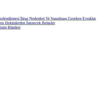
rlendirmesi İtiraz Nedenleri Ve Sunulması Gereken Evraklar
yen Hekimlerden İstenecek Belgeler
işim Bilgileri