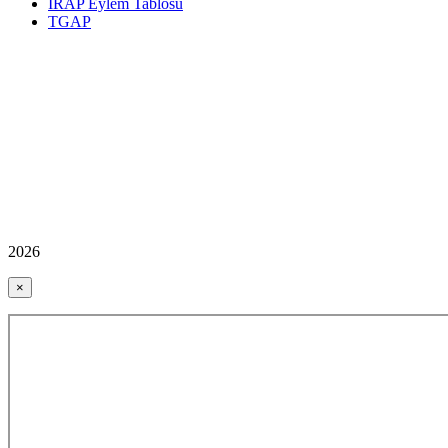
İRAP Eylem Tablosu
TGAP
2026
×