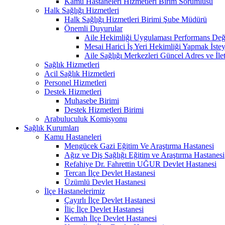
Kamu Hastaneleri Hizmetleri Birim Sorumlusu
Halk Sağlığı Hizmetleri
Halk Sağlığı Hizmetleri Birimi Şube Müdürü
Önemli Duyurular
Aile Hekimliği Uygulaması Performans Değe
Mesai Harici İş Yeri Hekimliği Yapmak İste
Aile Sağlığı Merkezleri Güncel Adres ve İlet
Sağlık Hizmetleri
Acil Sağlık Hizmetleri
Personel Hizmetleri
Destek Hizmetleri
Muhasebe Birimi
Destek Hizmetleri Birimi
Arabuluculuk Komisyonu
Sağlık Kurumları
Kamu Hastaneleri
Mengücek Gazi Eğitim Ve Araştırma Hastanesi
Ağız ve Diş Sağlığı Eğitim ve Araştırma Hastanesi
Refahiye Dr. Fahrettin UĞUR Devlet Hastanesi
Tercan İlçe Devlet Hastanesi
Üzümlü Devlet Hastanesi
İlçe Hastanelerimiz
Çayırlı İlçe Devlet Hastanesi
İliç İlçe Devlet Hastanesi
Kemah İlçe Devlet Hastanesi