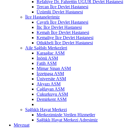
Refahiye Dr. Fahrettin UĞUR Devlet Hastanesi
Tercan İlçe Devlet Hastanesi
Üzümlü Devlet Hastanesi
İlçe Hastanelerimiz
Çayırlı İlçe Devlet Hastanesi
İliç İlçe Devlet Hastanesi
Kemah İlçe Devlet Hastanesi
Kemaliye İlçe Devlet Hastanesi
Otlukbeli İlçe Devlet Hastanesi
Aile Sağlığı Merkezleri
Karaağaç ASM
İnönü ASM
Fatih ASM
Mimar Sinan ASM
İzzetpaşa ASM
Üniversite ASM
Akyazı ASM
Çağlayan ASM
Çukurkuyu ASM
Demirkent ASM
Sağlıklı Hayat Merkezi
Merkezimizde Verilen Hizmetler
Sağlıklı Hayat Merkezi Adresimiz
Mevzuat