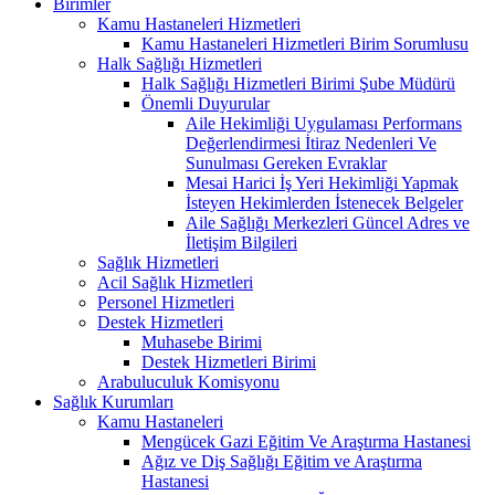
Birimler
Kamu Hastaneleri Hizmetleri
Kamu Hastaneleri Hizmetleri Birim Sorumlusu
Halk Sağlığı Hizmetleri
Halk Sağlığı Hizmetleri Birimi Şube Müdürü
Önemli Duyurular
Aile Hekimliği Uygulaması Performans
Değerlendirmesi İtiraz Nedenleri Ve
Sunulması Gereken Evraklar
Mesai Harici İş Yeri Hekimliği Yapmak
İsteyen Hekimlerden İstenecek Belgeler
Aile Sağlığı Merkezleri Güncel Adres ve
İletişim Bilgileri
Sağlık Hizmetleri
Acil Sağlık Hizmetleri
Personel Hizmetleri
Destek Hizmetleri
Muhasebe Birimi
Destek Hizmetleri Birimi
Arabuluculuk Komisyonu
Sağlık Kurumları
Kamu Hastaneleri
Mengücek Gazi Eğitim Ve Araştırma Hastanesi
Ağız ve Diş Sağlığı Eğitim ve Araştırma
Hastanesi