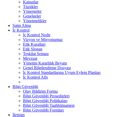
Kanunlar
Tüzükler
Yönergeler
Genelgeler
Yönetmelikler
Satın Alma
İç Kontrol
İç Kontrol Nedir
Vizyon ve Misyonumuz
Etik Kuralları
Etik Slogan
Teşkilat Şeması
Mevzuat
Yönetim Kararlılık Beyanı
Genel Bilgilendirme Dosyası
İç Kontrol Standartlarına Uyum Eylem Planları
İç Kontrol Afiş
Bilgi Güvenliği
Olay Bildirim Formu
Bilgi Güvenliği Prosedürleri
Bilgi Güvenliği Politikaları
Bilgi Güvenliği Taahhütnamesi
Bilgi Güvenliği Formları
İletişim