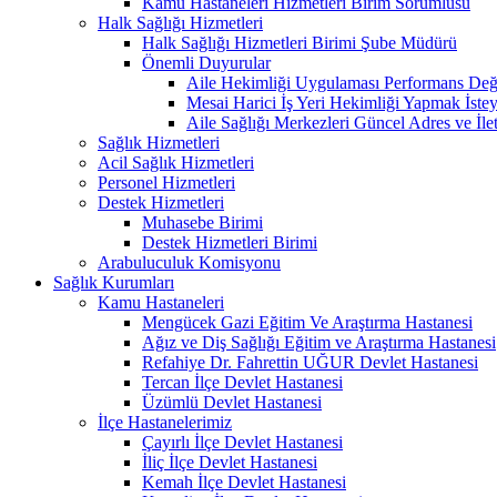
Kamu Hastaneleri Hizmetleri Birim Sorumlusu
Halk Sağlığı Hizmetleri
Halk Sağlığı Hizmetleri Birimi Şube Müdürü
Önemli Duyurular
Aile Hekimliği Uygulaması Performans Değe
Mesai Harici İş Yeri Hekimliği Yapmak İste
Aile Sağlığı Merkezleri Güncel Adres ve İlet
Sağlık Hizmetleri
Acil Sağlık Hizmetleri
Personel Hizmetleri
Destek Hizmetleri
Muhasebe Birimi
Destek Hizmetleri Birimi
Arabuluculuk Komisyonu
Sağlık Kurumları
Kamu Hastaneleri
Mengücek Gazi Eğitim Ve Araştırma Hastanesi
Ağız ve Diş Sağlığı Eğitim ve Araştırma Hastanesi
Refahiye Dr. Fahrettin UĞUR Devlet Hastanesi
Tercan İlçe Devlet Hastanesi
Üzümlü Devlet Hastanesi
İlçe Hastanelerimiz
Çayırlı İlçe Devlet Hastanesi
İliç İlçe Devlet Hastanesi
Kemah İlçe Devlet Hastanesi