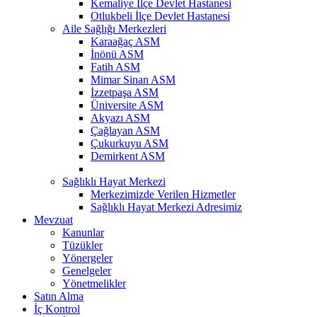
Kemaliye İlçe Devlet Hastanesi
Otlukbeli İlçe Devlet Hastanesi
Aile Sağlığı Merkezleri
Karaağaç ASM
İnönü ASM
Fatih ASM
Mimar Sinan ASM
İzzetpaşa ASM
Üniversite ASM
Akyazı ASM
Çağlayan ASM
Çukurkuyu ASM
Demirkent ASM
Sağlıklı Hayat Merkezi
Merkezimizde Verilen Hizmetler
Sağlıklı Hayat Merkezi Adresimiz
Mevzuat
Kanunlar
Tüzükler
Yönergeler
Genelgeler
Yönetmelikler
Satın Alma
İç Kontrol