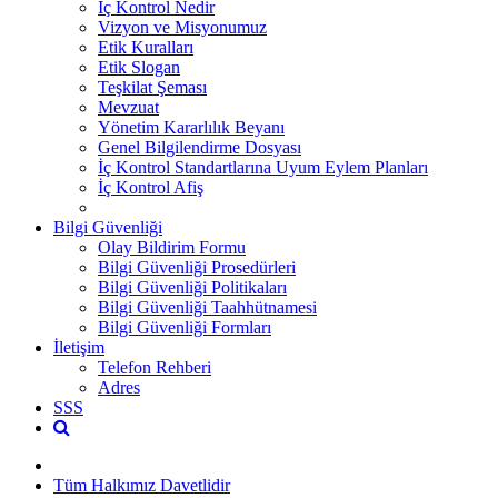
İç Kontrol Nedir
Vizyon ve Misyonumuz
Etik Kuralları
Etik Slogan
Teşkilat Şeması
Mevzuat
Yönetim Kararlılık Beyanı
Genel Bilgilendirme Dosyası
İç Kontrol Standartlarına Uyum Eylem Planları
İç Kontrol Afiş
Bilgi Güvenliği
Olay Bildirim Formu
Bilgi Güvenliği Prosedürleri
Bilgi Güvenliği Politikaları
Bilgi Güvenliği Taahhütnamesi
Bilgi Güvenliği Formları
İletişim
Telefon Rehberi
Adres
SSS
Tüm Halkımız Davetlidir