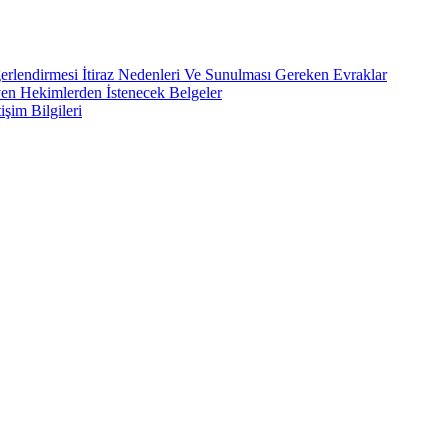
rlendirmesi İtiraz Nedenleri Ve Sunulması Gereken Evraklar
yen Hekimlerden İstenecek Belgeler
işim Bilgileri