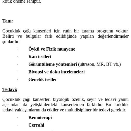
kritik öneme sahiptir.
Tanı:
Çocukluk çağı kanserleri için rutin bir tarama programı yoktur.
Belirti ve bulgular fark edildiğinde yapılan değerlendirmeler
şunlardır:
·
Öykü ve Fizik muayene
·
Kan testleri
·
Görüntüleme yöntemleri
(ultrason, MR, BT vb.)
·
Biyopsi ve doku incelemeleri
·
Genetik testler
Tedavi:
Çocukluk çağı kanserleri biyolojik özellik, seyir ve tedavi yanıtı
açısından da yetişkinlerdeki kanserlerden farklıdır. Bu farklılık
tedavi yaklaşımlarını da etkiler ve multidisipliner bir tedavi gerektir.
·
Kemoterapi
·
Cerrahi