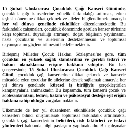
15 Şubat Uluslararası Çocukluk Çağı Kanseri Gününde
,
çocukluk çağı kanserlerine yönelik farkındalığı artırmak, erken
teşhisin önemine dikkat çekmek ve aileleri bilgilendirmek amacıyla
her yıl dünya genelinde etkinlikler
düzenlenmektedir. Bu
farkındalık çalışmaları, çocukluk döneminde görülen kanser türlerine
karşı toplumsal duyarlılığı artırmayı, doğru bilgilerin yayılmasını,
hasta çocukların ve ailelerinin desteklenmesini ve toplumsal
dayanışmanın güçlendirilmesini hedeflemektedir.
Birleşmiş Milletler Çocuk Hakları Sözleşmesi’ne göre,
tüm
çocuklar en yüksek sağlık standardına ve gerekli tedavi ve
bakım olanaklarına erişme hakkına sahiptir
. Bu hak
çerçevesinde,
15 Şubat Uluslararası Çocukluk Çağı Kanseri
Günü
, çocukluk çağı kanserlerine dikkat çekmek ve kanserle
mücadele eden çocuklar ile ailelerine destek sağlamak amacıyla her
yıl dünya genelinde
küresel iş birliğiyle
gerçekleştirilen
kampanyalarla anılmaktadır. Bu kapsamda, tüm kanserli çocuk ve
adölesanların
tanı, tedavi, bakım ve psikososyal desteğe eşit erişim
hakkına sahip olduğu
vurgulanmaktadır.
Ülkemizde de her yıl düzenlenen etkinliklerle çocukluk çağı
kanserleri bilinci oluşturularak toplumsal farkındalık artırılmakta,
çocukluk çağı kanserlerinin
belirtileri, risk faktörleri ve tedavi
yöntemleri
hakkında bilgi paylaşımı yapılmaktadır. Bu çalışmalar