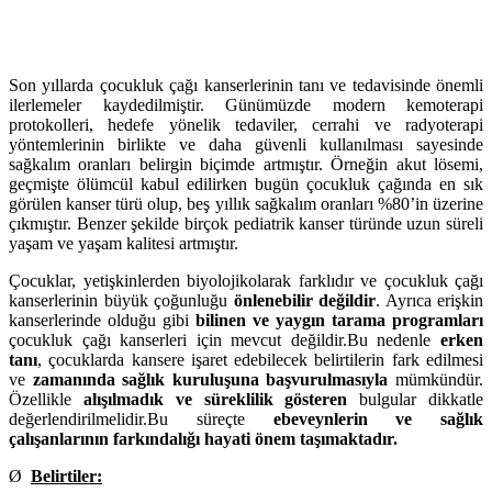
Son yıllarda çocukluk çağı kanserlerinin tanı ve tedavisinde önemli
ilerlemeler kaydedilmiştir. Günümüzde modern kemoterapi
protokolleri, hedefe yönelik tedaviler, cerrahi ve radyoterapi
yöntemlerinin birlikte ve daha güvenli kullanılması sayesinde
sağkalım oranları belirgin biçimde artmıştır. Örneğin akut lösemi,
geçmişte ölümcül kabul edilirken bugün çocukluk çağında en sık
görülen kanser türü olup, beş yıllık sağkalım oranları %80’in üzerine
çıkmıştır. Benzer şekilde birçok pediatrik kanser türünde uzun süreli
yaşam ve yaşam kalitesi artmıştır.
Çocuklar, yetişkinlerden biyolojikolarak farklıdır ve çocukluk çağı
kanserlerinin büyük çoğunluğu
önlenebilir değildir
. Ayrıca erişkin
kanserlerinde olduğu gibi
bilinen ve yaygın tarama programları
çocukluk çağı kanserleri için mevcut değildir.Bu nedenle
erken
tanı
, çocuklarda kansere işaret edebilecek belirtilerin fark edilmesi
ve
zamanında sağlık kuruluşuna başvurulmasıyla
mümkündür.
Özellikle
alışılmadık ve süreklilik gösteren
bulgular dikkatle
değerlendirilmelidir.Bu süreçte
ebeveynlerin ve sağlık
çalışanlarının farkındalığı hayati önem taşımaktadır.
Ø
Belirtiler: