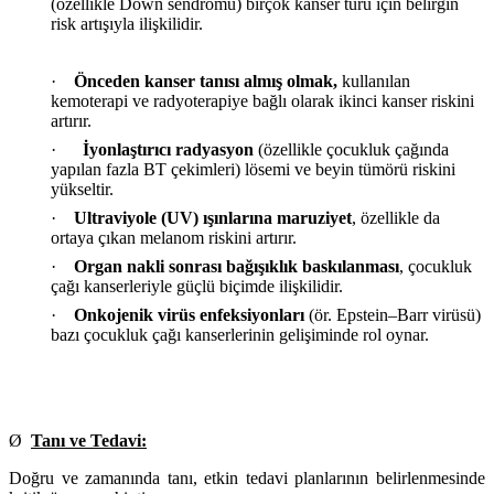
(özellikle Down sendromu) birçok kanser türü için belirgin
risk artışıyla ilişkilidir.
·
Önceden kanser tanısı almış olmak,
kullanılan
kemoterapi ve radyoterapiye bağlı olarak ikinci kanser riskini
artırır.
·
İyonlaştırıcı radyasyon
(özellikle çocukluk çağında
yapılan fazla BT çekimleri) lösemi ve beyin tümörü riskini
yükseltir.
·
Ultraviyole (UV) ışınlarına maruziyet
, özellikle da
ortaya çıkan melanom riskini artırır.
·
Organ nakli sonrası bağışıklık baskılanması
, çocukluk
çağı kanserleriyle güçlü biçimde ilişkilidir.
·
Onkojenik virüs enfeksiyonları
(ör. Epstein–Barr virüsü)
bazı çocukluk çağı kanserlerinin gelişiminde rol oynar.
Ø
Tanı ve Tedavi:
Doğru ve zamanında tanı, etkin tedavi planlarının belirlenmesinde