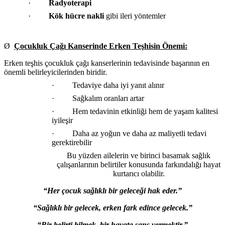
·
Radyoterapi
·
Kök hücre nakli
gibi ileri yöntemler
Ø
Çocukluk Çağı Kanserinde Erken Teşhisin Önemi:
Erken teşhis çocukluk çağı kanserlerinin tedavisinde başarının en
önemli belirleyicilerinden biridir.
· Tedaviye daha iyi yanıt alınır
· Sağkalım oranları artar
· Hem tedavinin etkinliği hem de yaşam kalitesi
iyileşir
· Daha az yoğun ve daha az maliyetli tedavi
gerektirebilir
Bu yüzden ailelerin ve birinci basamak sağlık
çalışanlarının belirtiler konusunda farkındalığı hayat
kurtarıcı olabilir.
“Her çocuk sağlıklı bir geleceği hak eder
.”
“Sağlıklı bir gelecek, erken fark edince gelecek.”
“Bir belirti bilmek, bir hayata şans vermektir.”