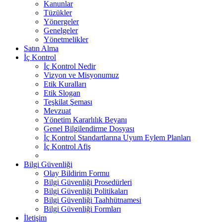
Kanunlar
Tüzükler
Yönergeler
Genelgeler
Yönetmelikler
Satın Alma
İç Kontrol
İç Kontrol Nedir
Vizyon ve Misyonumuz
Etik Kuralları
Etik Slogan
Teşkilat Şeması
Mevzuat
Yönetim Kararlılık Beyanı
Genel Bilgilendirme Dosyası
İç Kontrol Standartlarına Uyum Eylem Planları
İç Kontrol Afiş
Bilgi Güvenliği
Olay Bildirim Formu
Bilgi Güvenliği Prosedürleri
Bilgi Güvenliği Politikaları
Bilgi Güvenliği Taahhütnamesi
Bilgi Güvenliği Formları
İletişim