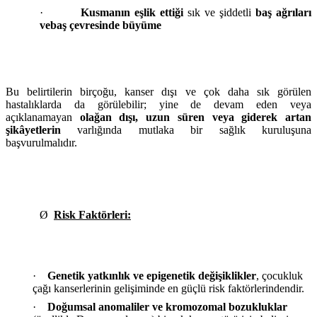
·
Kusmanın eşlik ettiği
sık ve şiddetli
baş ağrıları
vebaş çevresinde büyüme
Bu belirtilerin birçoğu, kanser dışı ve çok daha sık görülen
hastalıklarda da görülebilir; yine de devam eden veya
açıklanamayan
olağan dışı, uzun süren veya giderek artan
şikâyetlerin
varlığında mutlaka bir sağlık kuruluşuna
başvurulmalıdır.
Ø
Risk Faktörleri:
·
Genetik yatkınlık ve epigenetik değişiklikler
, çocukluk
çağı kanserlerinin gelişiminde en güçlü risk faktörlerindendir.
·
Doğumsal anomaliler ve kromozomal bozukluklar