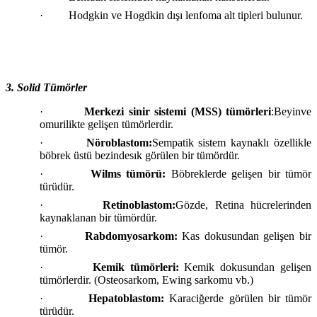
· Hodgkin ve Hogdkin dışı lenfoma alt tipleri bulunur.
3. Solid Tümörler
·
Merkezi sinir sistemi (MSS) tümörleri
:Beyinve
omurilikte gelişen tümörlerdir.
·
Nöroblastom:
Sempatik sistem kaynaklı özellikle
böbrek üstü bezindesık görülen bir tümördür.
·
Wilms tümörü:
Böbreklerde gelişen bir tümör
türüdür.
·
Retinoblastom:
Gözde, Retina hücrelerinden
kaynaklanan bir tümördür.
·
Rabdomyosarkom:
Kas dokusundan gelişen bir
tümör.
·
Kemik tümörleri:
Kemik dokusundan gelişen
tümörlerdir. (Osteosarkom, Ewing sarkomu vb.)
·
Hepatoblastom:
Karaciğerde görülen bir tümör
türüdür.