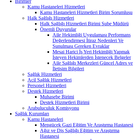
Birimler
Kamu Hastaneleri Hizmetleri
Kamu Hastaneleri Hizmetleri Birim Sorumlusu
Halk Sağlığı Hizmetleri
Halk Sağlığı Hizmetleri Birimi Şube Müdürü
Önemli Duyurular
Aile Hekimliği Uygulaması Performans
Değerlendirmesi İtiraz Nedenleri Ve
Sunulması Gereken Evraklar
Mesai Harici İş Yeri Hekimliği Yapmak
İsteyen Hekimlerden İstenecek Belgeler
Aile Sağlığı Merkezleri Güncel Adres ve
İletişim Bilgileri
Sağlık Hizmetleri
Acil Sağlık Hizmetleri
Personel Hizmetleri
Destek Hizmetleri
Muhasebe Birimi
Destek Hizmetleri Birimi
Arabuluculuk Komisyonu
Sağlık Kurumları
Kamu Hastaneleri
Mengücek Gazi Eğitim Ve Araştırma Hastanesi
Ağız ve Diş Sağlığı Eğitim ve Araştırma
Hastanesi