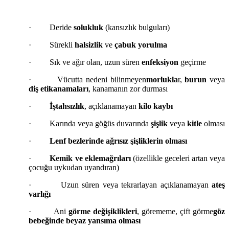
· Deride
solukluk
(kansızlık bulguları)
· Sürekli
halsizlik
ve
çabuk yorulma
· Sık ve ağır olan, uzun süren
enfeksiyon
geçirme
· Vücutta nedeni bilinmeyen
morlukla
r,
burun
veya
diş etikanamaları
, kanamanın zor durması
·
İştahsızlık
, açıklanamayan
kilo kaybı
· Karında veya göğüs duvarında
şişlik
veya
kitle
olması
·
Lenf bezlerinde ağrısız şişliklerin olması
·
Kemik ve eklemağrıları
(özellikle geceleri artan veya
çocuğu uykudan uyandıran)
· Uzun süren veya tekrarlayan açıklanamayan
ateş
varlığı
· Ani
görme değişiklikleri
, görememe, çift görme
göz
bebeğinde beyaz yansıma olması