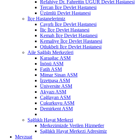
Refahiye Dr. Fahrettin UĞUR Devlet Hastanesi
Tercan İlçe Devlet Hastanesi
Üzümlü Devlet Hastanesi
İlçe Hastanelerimiz
Çayırlı İlçe Devlet Hastanesi
İliç İlçe Devlet Hastanesi
Kemah İlçe Devlet Hastanesi
Kemaliye İlçe Devlet Hastanesi
Otlukbeli İlçe Devlet Hastanesi
Aile Sağlığı Merkezleri
Karaağaç ASM
İnönü ASM
Fatih ASM
Mimar Sinan ASM
İzzetpaşa ASM
Üniversite ASM
Akyazı ASM
Çağlayan ASM
Çukurkuyu ASM
Demirkent ASM
Sağlıklı Hayat Merkezi
Merkezimizde Verilen Hizmetler
Sağlıklı Hayat Merkezi Adresimiz
Mevzuat