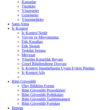
Kanunlar
Tüzükler
Yönergeler
Genelgeler
Yönetmelikler
Satın Alma
İç Kontrol
İç Kontrol Nedir
Vizyon ve Misyonumuz
Etik Kuralları
Etik Slogan
Teşkilat Şeması
Mevzuat
Yönetim Kararlılık Beyanı
Genel Bilgilendirme Dosyası
İç Kontrol Standartlarına Uyum Eylem Planları
İç Kontrol Afiş
Bilgi Güvenliği
Olay Bildirim Formu
Bilgi Güvenliği Prosedürleri
Bilgi Güvenliği Politikaları
Bilgi Güvenliği Taahhütnamesi
Bilgi Güvenliği Formları
İletişim