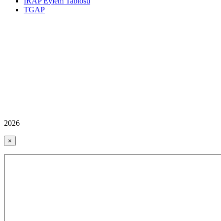
İRAP Eylem Tablosu
TGAP
2026
×