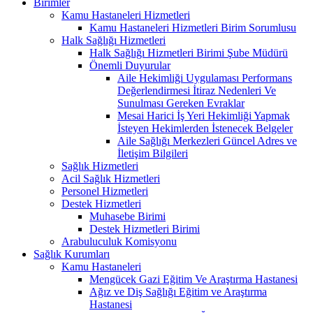
Birimler
Kamu Hastaneleri Hizmetleri
Kamu Hastaneleri Hizmetleri Birim Sorumlusu
Halk Sağlığı Hizmetleri
Halk Sağlığı Hizmetleri Birimi Şube Müdürü
Önemli Duyurular
Aile Hekimliği Uygulaması Performans
Değerlendirmesi İtiraz Nedenleri Ve
Sunulması Gereken Evraklar
Mesai Harici İş Yeri Hekimliği Yapmak
İsteyen Hekimlerden İstenecek Belgeler
Aile Sağlığı Merkezleri Güncel Adres ve
İletişim Bilgileri
Sağlık Hizmetleri
Acil Sağlık Hizmetleri
Personel Hizmetleri
Destek Hizmetleri
Muhasebe Birimi
Destek Hizmetleri Birimi
Arabuluculuk Komisyonu
Sağlık Kurumları
Kamu Hastaneleri
Mengücek Gazi Eğitim Ve Araştırma Hastanesi
Ağız ve Diş Sağlığı Eğitim ve Araştırma
Hastanesi