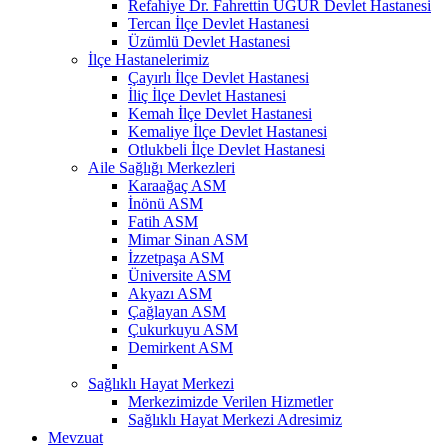
Refahiye Dr. Fahrettin UĞUR Devlet Hastanesi
Tercan İlçe Devlet Hastanesi
Üzümlü Devlet Hastanesi
İlçe Hastanelerimiz
Çayırlı İlçe Devlet Hastanesi
İliç İlçe Devlet Hastanesi
Kemah İlçe Devlet Hastanesi
Kemaliye İlçe Devlet Hastanesi
Otlukbeli İlçe Devlet Hastanesi
Aile Sağlığı Merkezleri
Karaağaç ASM
İnönü ASM
Fatih ASM
Mimar Sinan ASM
İzzetpaşa ASM
Üniversite ASM
Akyazı ASM
Çağlayan ASM
Çukurkuyu ASM
Demirkent ASM
Sağlıklı Hayat Merkezi
Merkezimizde Verilen Hizmetler
Sağlıklı Hayat Merkezi Adresimiz
Mevzuat