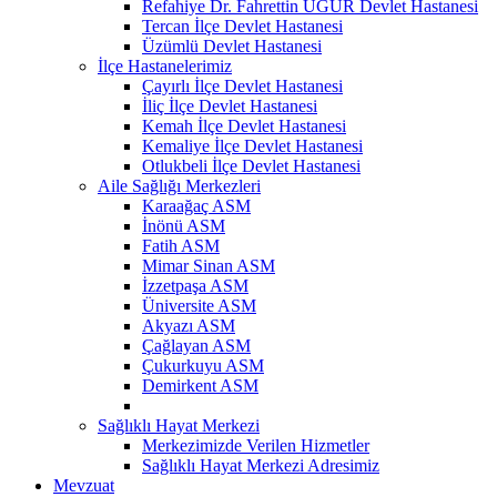
Refahiye Dr. Fahrettin UĞUR Devlet Hastanesi
Tercan İlçe Devlet Hastanesi
Üzümlü Devlet Hastanesi
İlçe Hastanelerimiz
Çayırlı İlçe Devlet Hastanesi
İliç İlçe Devlet Hastanesi
Kemah İlçe Devlet Hastanesi
Kemaliye İlçe Devlet Hastanesi
Otlukbeli İlçe Devlet Hastanesi
Aile Sağlığı Merkezleri
Karaağaç ASM
İnönü ASM
Fatih ASM
Mimar Sinan ASM
İzzetpaşa ASM
Üniversite ASM
Akyazı ASM
Çağlayan ASM
Çukurkuyu ASM
Demirkent ASM
Sağlıklı Hayat Merkezi
Merkezimizde Verilen Hizmetler
Sağlıklı Hayat Merkezi Adresimiz
Mevzuat