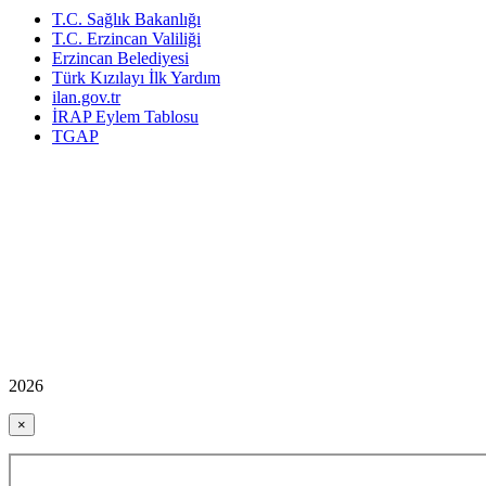
T.C. Sağlık Bakanlığı
T.C. Erzincan Valiliği
Erzincan Belediyesi
Türk Kızılayı İlk Yardım
ilan.gov.tr
İRAP Eylem Tablosu
TGAP
2026
×