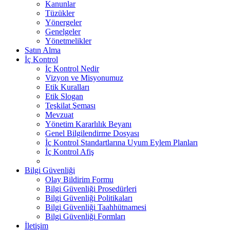
Kanunlar
Tüzükler
Yönergeler
Genelgeler
Yönetmelikler
Satın Alma
İç Kontrol
İç Kontrol Nedir
Vizyon ve Misyonumuz
Etik Kuralları
Etik Slogan
Teşkilat Şeması
Mevzuat
Yönetim Kararlılık Beyanı
Genel Bilgilendirme Dosyası
İç Kontrol Standartlarına Uyum Eylem Planları
İç Kontrol Afiş
Bilgi Güvenliği
Olay Bildirim Formu
Bilgi Güvenliği Prosedürleri
Bilgi Güvenliği Politikaları
Bilgi Güvenliği Taahhütnamesi
Bilgi Güvenliği Formları
İletişim