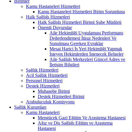
Birimler
Kamu Hastaneleri Hizmetleri
Kamu Hastaneleri Hizmetleri Birim Sorumlusu
Halk Sağlığı Hizmetleri
Halk Sağlığı Hizmetleri Birimi Şube Müdürü
Önemli Duyurular
Aile Hekimliği Uygulaması Performans
Değerlendirmesi İtiraz Nedenleri Ve
Sunulması Gereken Evraklar
Mesai Harici İş Yeri Hekimliği Yapmak
İsteyen Hekimlerden İstenecek Belgeler
Aile Sağlığı Merkezleri Güncel Adres ve
İletişim Bilgileri
Sağlık Hizmetleri
Acil Sağlık Hizmetleri
Personel Hizmetleri
Destek Hizmetleri
Muhasebe Birimi
Destek Hizmetleri Birimi
Arabuluculuk Komisyonu
Sağlık Kurumları
Kamu Hastaneleri
Mengücek Gazi Eğitim Ve Araştırma Hastanesi
Ağız ve Diş Sağlığı Eğitim ve Araştırma
Hastanesi