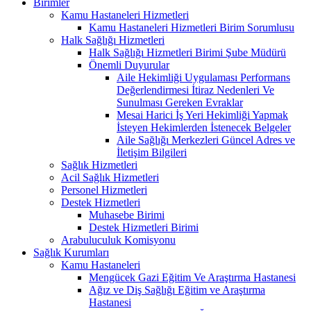
Birimler
Kamu Hastaneleri Hizmetleri
Kamu Hastaneleri Hizmetleri Birim Sorumlusu
Halk Sağlığı Hizmetleri
Halk Sağlığı Hizmetleri Birimi Şube Müdürü
Önemli Duyurular
Aile Hekimliği Uygulaması Performans
Değerlendirmesi İtiraz Nedenleri Ve
Sunulması Gereken Evraklar
Mesai Harici İş Yeri Hekimliği Yapmak
İsteyen Hekimlerden İstenecek Belgeler
Aile Sağlığı Merkezleri Güncel Adres ve
İletişim Bilgileri
Sağlık Hizmetleri
Acil Sağlık Hizmetleri
Personel Hizmetleri
Destek Hizmetleri
Muhasebe Birimi
Destek Hizmetleri Birimi
Arabuluculuk Komisyonu
Sağlık Kurumları
Kamu Hastaneleri
Mengücek Gazi Eğitim Ve Araştırma Hastanesi
Ağız ve Diş Sağlığı Eğitim ve Araştırma
Hastanesi