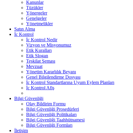
Kanunlar
Tüzükler
Yönergeler
Genelgeler
Yönetmelikler
Satın Alma
İç Kontrol
İç Kontrol Nedir
Vizyon ve Misyonumuz
Etik Kuralları
Etik Slogan
Teşkilat Şeması
Mevzuat
Yönetim Kararlılık Beyanı
Genel Bilgilendirme Dosyası
İç Kontrol Standartlarına Uyum Eylem Planları
İç Kontrol Afiş
Bilgi Güvenliği
Olay Bildirim Formu
Bilgi Güvenliği Prosedürleri
Bilgi Güvenliği Politikaları
Bilgi Güvenliği Taahhütnamesi
Bilgi Güvenliği Formları
İletişim