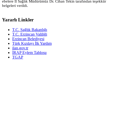
ebelere İl Sağlık Müdürümüz Dr. Cihan Tekin tarafından teşekkür
belgeleri verildi.
Yararlı Linkler
T.C. Sağlık Bakanlığı
T.C. Erzincan Valiliği
Erzincan Belediyesi
Türk Kızılayı İlk Yardım
ilan.gov.tr
İRAP Eylem Tablosu
TGAP