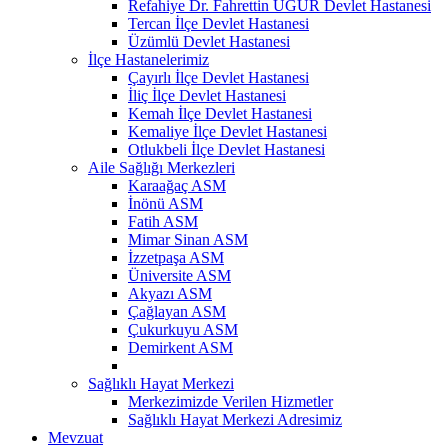
Refahiye Dr. Fahrettin UĞUR Devlet Hastanesi
Tercan İlçe Devlet Hastanesi
Üzümlü Devlet Hastanesi
İlçe Hastanelerimiz
Çayırlı İlçe Devlet Hastanesi
İliç İlçe Devlet Hastanesi
Kemah İlçe Devlet Hastanesi
Kemaliye İlçe Devlet Hastanesi
Otlukbeli İlçe Devlet Hastanesi
Aile Sağlığı Merkezleri
Karaağaç ASM
İnönü ASM
Fatih ASM
Mimar Sinan ASM
İzzetpaşa ASM
Üniversite ASM
Akyazı ASM
Çağlayan ASM
Çukurkuyu ASM
Demirkent ASM
Sağlıklı Hayat Merkezi
Merkezimizde Verilen Hizmetler
Sağlıklı Hayat Merkezi Adresimiz
Mevzuat