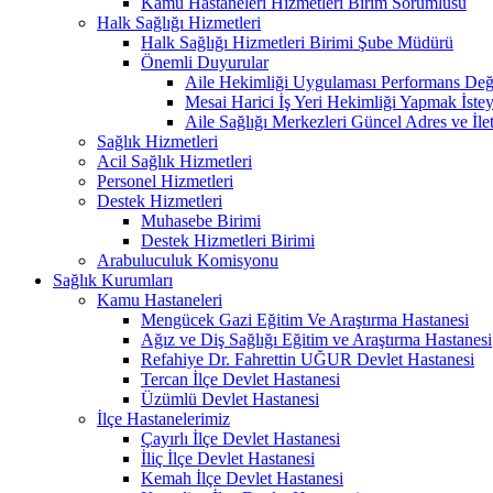
Kamu Hastaneleri Hizmetleri Birim Sorumlusu
Halk Sağlığı Hizmetleri
Halk Sağlığı Hizmetleri Birimi Şube Müdürü
Önemli Duyurular
Aile Hekimliği Uygulaması Performans Değe
Mesai Harici İş Yeri Hekimliği Yapmak İste
Aile Sağlığı Merkezleri Güncel Adres ve İlet
Sağlık Hizmetleri
Acil Sağlık Hizmetleri
Personel Hizmetleri
Destek Hizmetleri
Muhasebe Birimi
Destek Hizmetleri Birimi
Arabuluculuk Komisyonu
Sağlık Kurumları
Kamu Hastaneleri
Mengücek Gazi Eğitim Ve Araştırma Hastanesi
Ağız ve Diş Sağlığı Eğitim ve Araştırma Hastanesi
Refahiye Dr. Fahrettin UĞUR Devlet Hastanesi
Tercan İlçe Devlet Hastanesi
Üzümlü Devlet Hastanesi
İlçe Hastanelerimiz
Çayırlı İlçe Devlet Hastanesi
İliç İlçe Devlet Hastanesi
Kemah İlçe Devlet Hastanesi