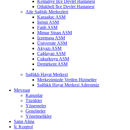
Kemaliye İlçe Devlet Hastanesi
Otlukbeli İlçe Devlet Hastanesi
Aile Sağlığı Merkezleri
Karaağaç ASM
İnönü ASM
Fatih ASM
Mimar Sinan ASM
İzzetpaşa ASM
Üniversite ASM
Akyazı ASM
Çağlayan ASM
Çukurkuyu ASM
Demirkent ASM
Sağlıklı Hayat Merkezi
Merkezimizde Verilen Hizmetler
Sağlıklı Hayat Merkezi Adresimiz
Mevzuat
Kanunlar
Tüzükler
Yönergeler
Genelgeler
Yönetmelikler
Satın Alma
İç Kontrol