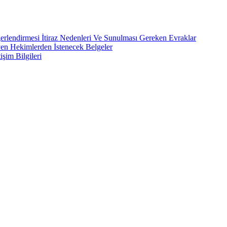
rlendirmesi İtiraz Nedenleri Ve Sunulması Gereken Evraklar
yen Hekimlerden İstenecek Belgeler
işim Bilgileri