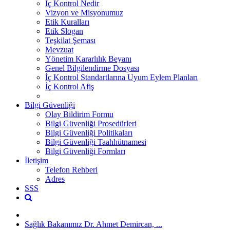
İç Kontrol Nedir
Vizyon ve Misyonumuz
Etik Kuralları
Etik Slogan
Teşkilat Şeması
Mevzuat
Yönetim Kararlılık Beyanı
Genel Bilgilendirme Dosyası
İç Kontrol Standartlarına Uyum Eylem Planları
İç Kontrol Afiş
Bilgi Güvenliği
Olay Bildirim Formu
Bilgi Güvenliği Prosedürleri
Bilgi Güvenliği Politikaları
Bilgi Güvenliği Taahhütnamesi
Bilgi Güvenliği Formları
İletişim
Telefon Rehberi
Adres
SSS
Sağlık Bakanımız Dr. Ahmet Demircan, ...