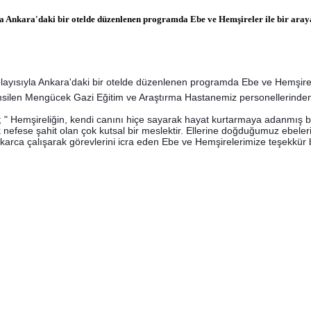
 Ankara'daki bir otelde düzenlenen programda Ebe ve Hemşireler ile bir araya
yısıyla Ankara'daki bir otelde düzenlenen programda Ebe ve Hemşireler
temsilen Mengücek Gazi Eğitim ve Araştırma Hastanemiz personelle
 Hemşireliğin, kendi canını hiçe sayarak hayat kurtarmaya adan
mış b
ilk nefese şahit olan çok kutsal bir meslektir. Ellerine doğduğumuz ebele
arca çalışarak görevlerini icra eden Ebe ve Hemşirelerimize teşekkür b