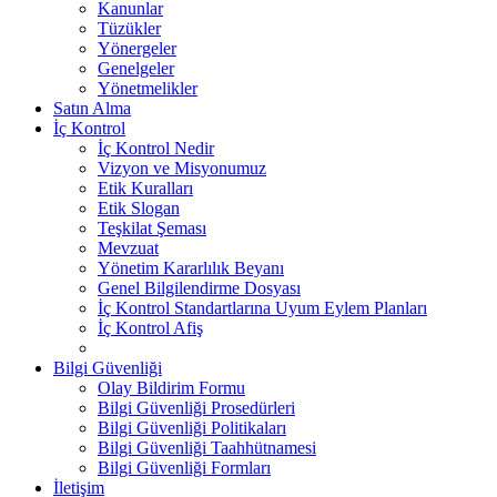
Kanunlar
Tüzükler
Yönergeler
Genelgeler
Yönetmelikler
Satın Alma
İç Kontrol
İç Kontrol Nedir
Vizyon ve Misyonumuz
Etik Kuralları
Etik Slogan
Teşkilat Şeması
Mevzuat
Yönetim Kararlılık Beyanı
Genel Bilgilendirme Dosyası
İç Kontrol Standartlarına Uyum Eylem Planları
İç Kontrol Afiş
Bilgi Güvenliği
Olay Bildirim Formu
Bilgi Güvenliği Prosedürleri
Bilgi Güvenliği Politikaları
Bilgi Güvenliği Taahhütnamesi
Bilgi Güvenliği Formları
İletişim