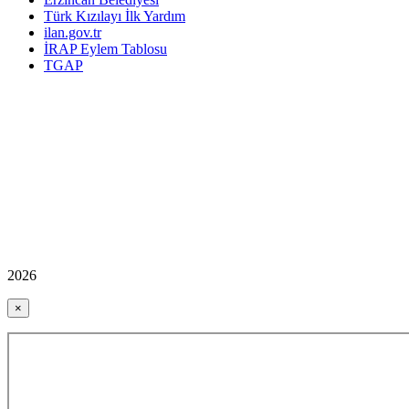
Türk Kızılayı İlk Yardım
ilan.gov.tr
İRAP Eylem Tablosu
TGAP
2026
×