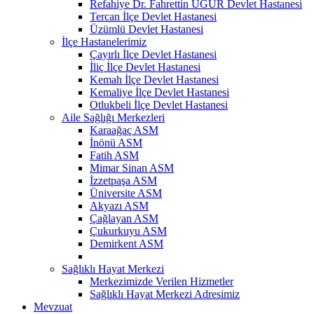
Refahiye Dr. Fahrettin UĞUR Devlet Hastanesi
Tercan İlçe Devlet Hastanesi
Üzümlü Devlet Hastanesi
İlçe Hastanelerimiz
Çayırlı İlçe Devlet Hastanesi
İliç İlçe Devlet Hastanesi
Kemah İlçe Devlet Hastanesi
Kemaliye İlçe Devlet Hastanesi
Otlukbeli İlçe Devlet Hastanesi
Aile Sağlığı Merkezleri
Karaağaç ASM
İnönü ASM
Fatih ASM
Mimar Sinan ASM
İzzetpaşa ASM
Üniversite ASM
Akyazı ASM
Çağlayan ASM
Çukurkuyu ASM
Demirkent ASM
Sağlıklı Hayat Merkezi
Merkezimizde Verilen Hizmetler
Sağlıklı Hayat Merkezi Adresimiz
Mevzuat