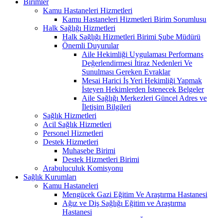
Birimler
Kamu Hastaneleri Hizmetleri
Kamu Hastaneleri Hizmetleri Birim Sorumlusu
Halk Sağlığı Hizmetleri
Halk Sağlığı Hizmetleri Birimi Şube Müdürü
Önemli Duyurular
Aile Hekimliği Uygulaması Performans
Değerlendirmesi İtiraz Nedenleri Ve
Sunulması Gereken Evraklar
Mesai Harici İş Yeri Hekimliği Yapmak
İsteyen Hekimlerden İstenecek Belgeler
Aile Sağlığı Merkezleri Güncel Adres ve
İletişim Bilgileri
Sağlık Hizmetleri
Acil Sağlık Hizmetleri
Personel Hizmetleri
Destek Hizmetleri
Muhasebe Birimi
Destek Hizmetleri Birimi
Arabuluculuk Komisyonu
Sağlık Kurumları
Kamu Hastaneleri
Mengücek Gazi Eğitim Ve Araştırma Hastanesi
Ağız ve Diş Sağlığı Eğitim ve Araştırma
Hastanesi