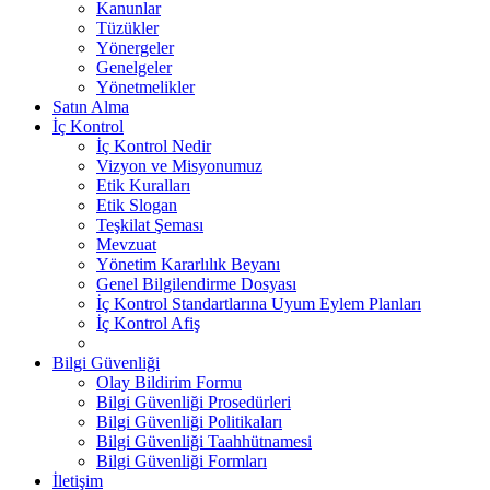
Kanunlar
Tüzükler
Yönergeler
Genelgeler
Yönetmelikler
Satın Alma
İç Kontrol
İç Kontrol Nedir
Vizyon ve Misyonumuz
Etik Kuralları
Etik Slogan
Teşkilat Şeması
Mevzuat
Yönetim Kararlılık Beyanı
Genel Bilgilendirme Dosyası
İç Kontrol Standartlarına Uyum Eylem Planları
İç Kontrol Afiş
Bilgi Güvenliği
Olay Bildirim Formu
Bilgi Güvenliği Prosedürleri
Bilgi Güvenliği Politikaları
Bilgi Güvenliği Taahhütnamesi
Bilgi Güvenliği Formları
İletişim