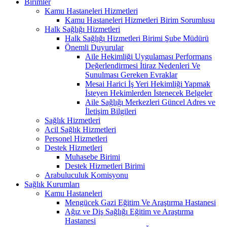
Birimler
Kamu Hastaneleri Hizmetleri
Kamu Hastaneleri Hizmetleri Birim Sorumlusu
Halk Sağlığı Hizmetleri
Halk Sağlığı Hizmetleri Birimi Şube Müdürü
Önemli Duyurular
Aile Hekimliği Uygulaması Performans
Değerlendirmesi İtiraz Nedenleri Ve
Sunulması Gereken Evraklar
Mesai Harici İş Yeri Hekimliği Yapmak
İsteyen Hekimlerden İstenecek Belgeler
Aile Sağlığı Merkezleri Güncel Adres ve
İletişim Bilgileri
Sağlık Hizmetleri
Acil Sağlık Hizmetleri
Personel Hizmetleri
Destek Hizmetleri
Muhasebe Birimi
Destek Hizmetleri Birimi
Arabuluculuk Komisyonu
Sağlık Kurumları
Kamu Hastaneleri
Mengücek Gazi Eğitim Ve Araştırma Hastanesi
Ağız ve Diş Sağlığı Eğitim ve Araştırma
Hastanesi