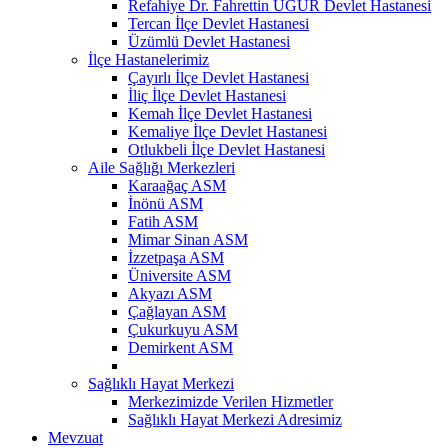
Refahiye Dr. Fahrettin UĞUR Devlet Hastanesi
Tercan İlçe Devlet Hastanesi
Üzümlü Devlet Hastanesi
İlçe Hastanelerimiz
Çayırlı İlçe Devlet Hastanesi
İliç İlçe Devlet Hastanesi
Kemah İlçe Devlet Hastanesi
Kemaliye İlçe Devlet Hastanesi
Otlukbeli İlçe Devlet Hastanesi
Aile Sağlığı Merkezleri
Karaağaç ASM
İnönü ASM
Fatih ASM
Mimar Sinan ASM
İzzetpaşa ASM
Üniversite ASM
Akyazı ASM
Çağlayan ASM
Çukurkuyu ASM
Demirkent ASM
Sağlıklı Hayat Merkezi
Merkezimizde Verilen Hizmetler
Sağlıklı Hayat Merkezi Adresimiz
Mevzuat