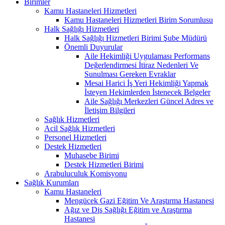
Birimler
Kamu Hastaneleri Hizmetleri
Kamu Hastaneleri Hizmetleri Birim Sorumlusu
Halk Sağlığı Hizmetleri
Halk Sağlığı Hizmetleri Birimi Şube Müdürü
Önemli Duyurular
Aile Hekimliği Uygulaması Performans
Değerlendirmesi İtiraz Nedenleri Ve
Sunulması Gereken Evraklar
Mesai Harici İş Yeri Hekimliği Yapmak
İsteyen Hekimlerden İstenecek Belgeler
Aile Sağlığı Merkezleri Güncel Adres ve
İletişim Bilgileri
Sağlık Hizmetleri
Acil Sağlık Hizmetleri
Personel Hizmetleri
Destek Hizmetleri
Muhasebe Birimi
Destek Hizmetleri Birimi
Arabuluculuk Komisyonu
Sağlık Kurumları
Kamu Hastaneleri
Mengücek Gazi Eğitim Ve Araştırma Hastanesi
Ağız ve Diş Sağlığı Eğitim ve Araştırma
Hastanesi