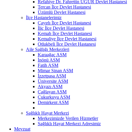
Refahiye Dr. Fahrettin UĞUR Devlet Hastanesi
Tercan İlçe Devlet Hastanesi
Üzümlü Devlet Hastanesi
İlçe Hastanelerimiz
Çayırlı İlçe Devlet Hastanesi
İliç İlçe Devlet Hastanesi
Kemah İlçe Devlet Hastanesi
Kemaliye İlçe Devlet Hastanesi
Otlukbeli İlçe Devlet Hastanesi
Aile Sağlığı Merkezleri
Karaağaç ASM
İnönü ASM
Fatih ASM
Mimar Sinan ASM
İzzetpaşa ASM
Üniversite ASM
Akyazı ASM
Çağlayan ASM
Çukurkuyu ASM
Demirkent ASM
Sağlıklı Hayat Merkezi
Merkezimizde Verilen Hizmetler
Sağlıklı Hayat Merkezi Adresimiz
Mevzuat