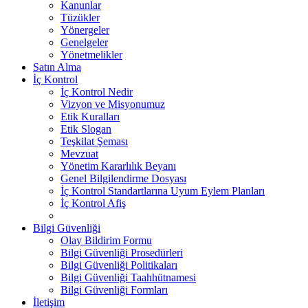
Kanunlar
Tüzükler
Yönergeler
Genelgeler
Yönetmelikler
Satın Alma
İç Kontrol
İç Kontrol Nedir
Vizyon ve Misyonumuz
Etik Kuralları
Etik Slogan
Teşkilat Şeması
Mevzuat
Yönetim Kararlılık Beyanı
Genel Bilgilendirme Dosyası
İç Kontrol Standartlarına Uyum Eylem Planları
İç Kontrol Afiş
Bilgi Güvenliği
Olay Bildirim Formu
Bilgi Güvenliği Prosedürleri
Bilgi Güvenliği Politikaları
Bilgi Güvenliği Taahhütnamesi
Bilgi Güvenliği Formları
İletişim